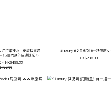
疵通
#Luxury #女皇系列 #一秒膠原
🥳！#由內到外皮膚透光 ✨
HK$238.00
0 ~ HK$499.00
$798.00