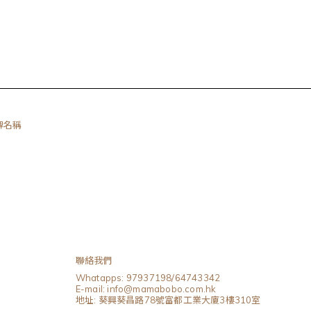
品牌名稱
聯絡我們
Whatapps: 97937198/64743342
E-mail: info@mamabobo.com.hk
地址: 葵興葵昌路78號富都工業大廈3樓310室