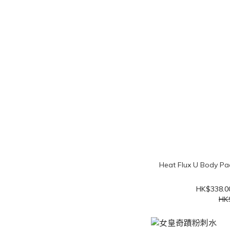
Heat Flux U Body
HK$338.0
HK