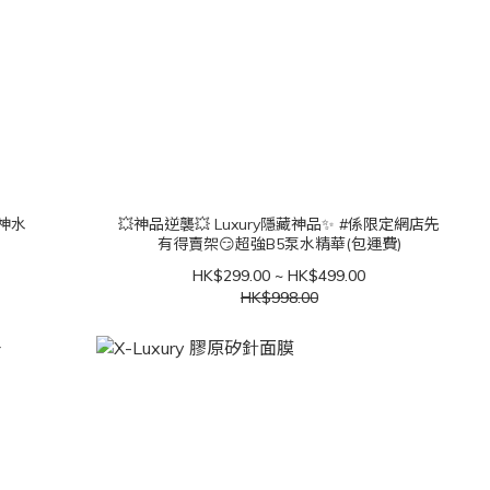
女神水
💥神品逆襲💥 Luxury隱藏神品✨ #係限定網店先
有得賣架😏超強B5泵水精華(包運費)
HK$299.00 ~ HK$499.00
HK$998.00