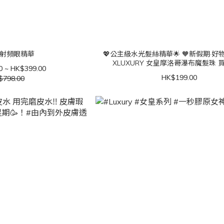
ry射頻眼精華
💖公主級水光髮絲精華🌟 🧡新假期·好物推
XLUXURY 女皇摩洛哥瀑布魔髮珠 
0 ~ HK$399.00
HK$199.00
$798.00