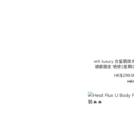
📣X-luxury 女皇磨皮水 用完磨皮水‼️ 皮膚瑕
通都磨走 唔使2星期
HK$299.0
HK