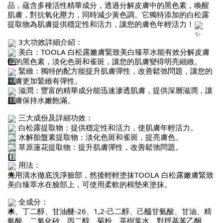
品，蘊含多種活性精華成分，透過分解皮膚中的黑色素，喚醒
肌膚，對抗氧化壓力，同時減少黃色調。它獨特添加的白松露
提取物為肌膚提供穩定性和活力，讓您的膚色年輕活力！
3大功效詳細介紹：
美白：TOOLA 白松露嫩膚緊致美白臻萃水能有效分解皮膚
中的黑色素，淡化色斑和雀斑，讓您的肌膚變得明亮細緻。
緊緻：獨特的配方能提升肌膚彈性，改善鬆弛問題，讓您的
肌膚更加緊緻有彈性。
滋潤：豐富的精華成分能迅速滲透肌膚，提供深層滋潤，讓
肌膚保持水嫩飽滿。
三大成份及詳細功效：
白松露提取物：提供穩定性和活力，使肌膚年輕活力。
水解胎盤素提取物：淡化色斑和雀斑，提亮膚色。
草原蓮花提取物：提升肌膚彈性，改善鬆弛問題。
用法：
先用清水徹底洗淨臉部，然後輕輕塗抹TOOLA 白松露嫩膚緊致
美白臻萃水在臉部上，可使用柔軟的棉墊來塗抹。
全成分：
水、丁二醇、甘油醚-26、1,2-己二醇、己醯甘氨酸、甘油、精
氨酸、二氧化矽、丙二醇、菊粉、茶樹葉水、對羥基苯乙酮、