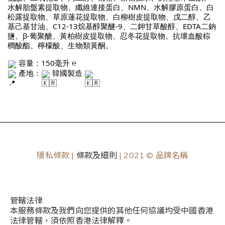
水解胎盤素提取物、纖維連接蛋白、NMN、水解膠原蛋白、白
松露提取物、草原蓮花提取物、白柳樹皮提取物、戊二醇、乙
基己基甘油、C12-13烷基醇聚醚-9、二鉀甘草酸醇、EDTA二鈉
鹽、β-葡聚醣、黃柏樹皮提取物、忍冬花提取物、抗壞血酸棕
櫚酸酯、檸檬酸、生物類黃酮。
容量：150毫升 ℮
產地：
韓國製造
隱私條款 |
條款及細則
| 2021 © 品牌名稱
管轄法律
本服務條款及我們向您提供的其他任何協議均受中國香港
法律管轄，須依照香港法律解釋。