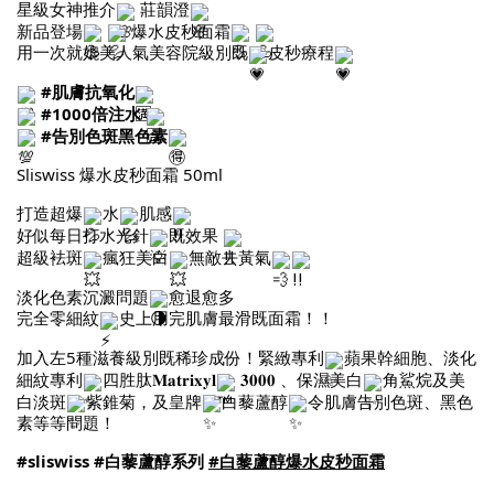
星級女神推介
莊韻澄
新品登場
爆水皮秒面霜
用一次就媲美人氣美容院級別既
皮秒療程
#肌膚抗氧化
#1000倍注水
#告別色斑黑色素
Sliswiss 爆水皮秒面霜 50ml
打造超爆
水
肌感
好似每日打水光針
既效果
超級袪斑
瘋狂美白
無敵去黃氣
淡化色素沉澱問題
愈退愈多
完全零細紋
史上用完肌膚最滑既面霜！！
加入左5種滋養級別既稀珍成份！緊緻專利
蘋果幹細胞、淡化
細紋專利
四胜肽𝐌𝐚𝐭𝐫𝐢𝐱𝐲𝐥
𝟑𝟎𝟎𝟎 、保濕美白
角鯊烷及美
白淡斑
紫錐菊，及皇牌
白藜蘆醇
令肌膚告別色斑、黑色
素等等問題！
#sliswiss
#白藜蘆醇系列
#白藜蘆醇爆水皮秒面霜