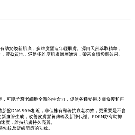
，有助於煥新肌底，多維度塑造年輕肌膚。源自天然萃取精華，
齡，豐盈質地，滿足多維度肌膚層層滲透，帶來奇蹟煥顏效果。
輕，可賦予衰老細胞全新的生命力，促使各種受損皮膚修復和再
胎盤DNA 95%相近，非但擁有顯著抗衰老功效，更重要是不會
新血管生成，改善皮膚營養傳輸及新陳代謝。PDRN亦有助抑
的速度，維持肌膚持久亮麗。
淡幼紋及舒緩暗瘡的功效。