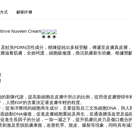
方式
顧客評價
rve Nuveen Cream
1及鮭魚PDRN活性成分，精煉提純出多核苷酸，傳遞至皮膚真皮層
深層滋養肌膚，全效呵護，細胞級修護，煥活肌膚新生幼嫩。根據禦
膚
膚
：
細胞的新陳代謝，提高新細胞在皮膚中所占的比例，從而使皮膚變得年
子，人體EGF的含量決定著皮膚年輕的程度。
分：從海洋獲得的細胞再生成分，主要提取自三文魚細胞DNA，與人體
面啟動DNA修復，促進皮膚細胞重組及再生，並通過擴張血管及協助
時促進生長因子的分泌，一加一減之下，提升肌膚抗炎力及傷口癒合
受刺激及受損肌膚康復，改善乾旱、脫皮、爆裂等現象，同時具有減