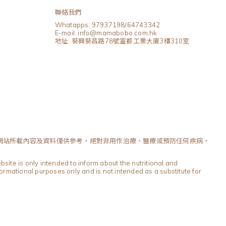
聯絡我們
Whatapps: 97937198/64743342
E-mail: info@mamabobo.com.hk
地址: 葵興葵昌路78號富都工業大廈3樓310室
網站所載內容及資料僅供參考，絕對非用作治療、醫療或預防任何疾病，
site is only intended to inform about the nutritional and
formational purposes only and is not intended as a substitute for