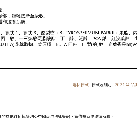
霜。
頸部，輕輕按摩至吸收。
護和滋養肌膚。
肽-1、寡肽-3、酪梨樹（BUTYROSPERMUM PARKII）果脂、丙二
3-丙二醇、十三烷醇硬脂酸酯、丁二醇、泛醇、PCA 鈉、紅沒藥醇、
RECUTITA)花萃取物、黃原膠、EDTA 四鈉、山梨(糖)醇、扁葉香果蘭(VA
隱私條款 |
條款及細則
| 2021 © 
供的其他任何協議均受中國香港法律管轄，須依照香港法律解釋。