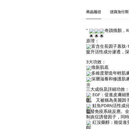
商品描述
送貨及付款
"
奇蹟煥顏，Riti
原理：
富含生長因子寡肽-
提升活性成分滲透，
3大功效：
煥新肌底
多維度塑造年輕肌
深層滋養和修護肌
三大成份及詳細功效
EGF：促進皮膚
生。 又被稱為美麗因
鮭魚PDRN活性成
引發免疫系統反應。全
制炎症誘發因子，同
紅沒藥醇：能促進