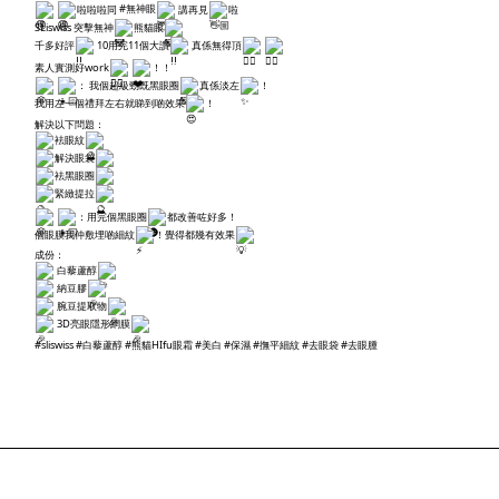
啦啦啦同
#無神眼
講再見
啦
SLiswiss 突擊無神
熊貓眼
千多好評
10用完11個大讚
真係無得頂
素人實測好work
！！
： 我個超級勁既黑眼圈
真係淡左
！
我用左一個禮拜左右就睇到啲效果
！
解決以下問題：
袪眼紋
解決眼袋
袪黑眼圈
緊緻提拉
：用完個黑眼圈
都改善咗好多！
個眼膜我仲敷埋啲細紋
！覺得都幾有效果
成份：
白藜蘆醇
納豆膠
腕豆提取物
3D亮眼隱形網膜
#sliswiss
#白藜蘆醇
#熊貓HIfu眼霜
#美白
#保濕
#撫平細紋
#去眼袋
#去眼腫