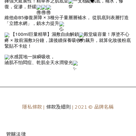
揮強大延展性！精華界之肌底皇
一支穩定肌底，補水，修
復，促滲，舒緩
維他命B5修復屏障 × 3種分子量層層補水， 從肌底到表層打造
「立體水網」，鎖水力提升
【100ml巨量精華】濕敷自由解鎖
殿堂級容量！厚塗不心
疼 × 妝前濕敷3分鐘，讓後續保養吸收力飆升，就算化妝後粉底
緊貼不卡紋！
水感質地一抹瞬吸收，
油肌不怕悶痘、乾肌全天水潤發光
隱私條款 |
條款及細則
| 2021 © 品牌名稱
管轄法律