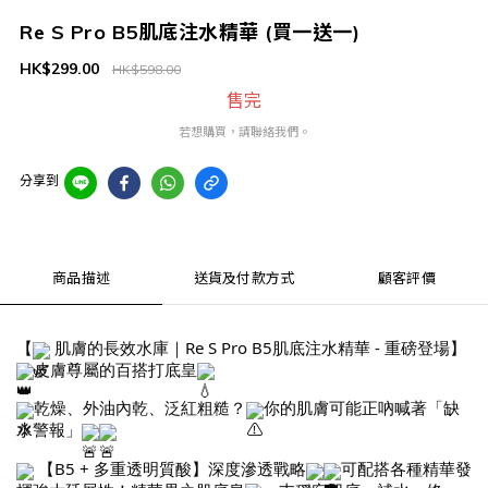
Re S Pro B5肌底注水精華 (買一送一)
HK$299.00
HK$598.00
售完
若想購買，請聯絡我們。
分享到
商品描述
送貨及付款方式
顧客評價
【
肌膚的長效水庫｜
Re S Pro B5肌底注水精華 - 重磅登場】
皮膚尊屬的百搭打底皇
乾燥、外油內乾、泛紅粗糙？
你的肌膚可能正吶喊著「缺
水警報」
【B5 + 多重透明質酸】深度滲透戰略
可配搭各種精華發