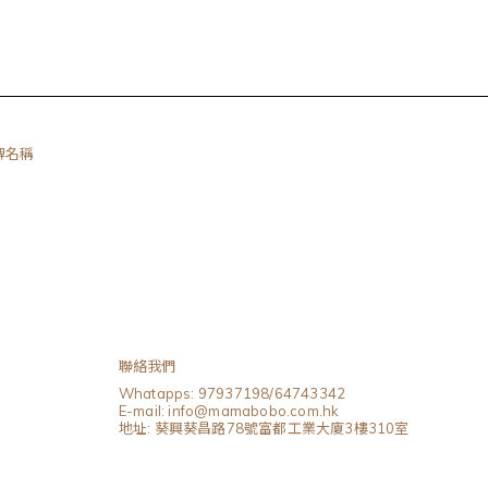
品牌名稱
聯絡我們
Whatapps: 97937198/64743342
E-mail: info@mamabobo.com.hk
地址: 葵興葵昌路78號富都工業大廈3樓310室