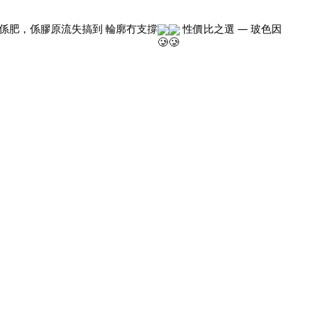
係肥，係膠原流失搞到 輪廓冇支撐
性價比之選 — 玻色因