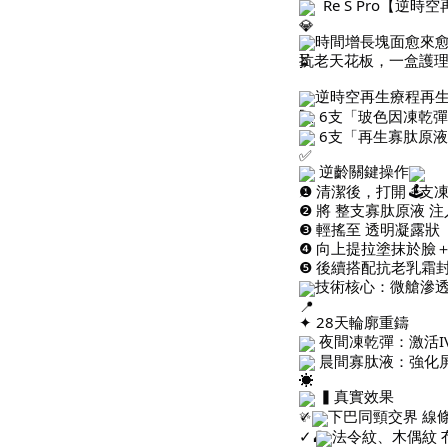
Re S Pro【逆時
時間增長塊面愈來愈
抗老天花板，一盒護
逆時空再生療程再
6支「玻色因凍乾
6支「再生寡肽原
逆齡關鍵操作
❶ 清潔後，打開 1支
❷ 將 整支寡肽原液 
❸ 輕搖至 透明凝露狀
❹ 向上提拉塗抹於臉
❺ 後續搭配抗老乳霜
技術核心：微艙滲透
✦ 28天輪廓重鑄
夜間凍乾彈：激活IV
晨間寡肽液：強化
▍真實效果
✓
下巴同頸交界 線
✓
法令紋、木偶紋 