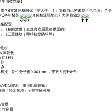
空再生凍乾精華】
墜？6支凍乾粉同你『撐返住』！」覺得自己愈來愈「包包面」？唔
理抵半年醫美
真係黎返場地心引力休戰協定
生級配置
彈」（精純濃度｜直達真皮層重建膠原網）
液」（五重胜肽｜即時拉提防垮塌）
凍乾粉
注入凍乾瓶
（約3秒）
＋頸
封存
科技｜活性分子僅0.001mm，穿透力提升8倍！
/VII型膠原「重灌肌底鋼筋」
屏障「鎖水抗垮」＋提拉筋膜層
條實返
冇咁顯眼