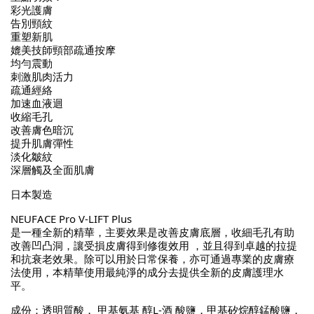
彩光護膚
告別頸紋
重塑新肌
媲美技師頸部疏通按摩
均勻震動
刺激肌肉活力
疏通經絡
加速血液迴
收縮毛孔
改善膚色暗沉
提升肌膚彈性
淡化皺紋
深層觸及全面肌膚
日本製造
NEUFACE Pro V-LIFT Plus
是⼀種全新的精華，主要效果是改善皮膚底層，收細毛孔有助
改善凹凸洞，讓受損皮膚得到修復效用 ，並且得到卓越的拉提
和抗衰老效果。除可以用於日常保養，亦可通過專業的皮膚療
法使用，本精華使用最純淨的成分去提供全新的皮膚護理水
平。
成份：透明質酸， 甲基氨基 醇L-酒 酸鹽，甲基矽烷醇錳酸鹽，