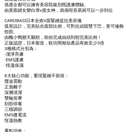
係屋企都可以擁有美容院級別既護膚體驗。
由黃面婦女變白滑v面女神，就係咁容易就可以一步到位
CAROBASI日本全效V面緊緻提拉美容儀
弧形設計，完美貼合面部比例，可對抗頑固雙下巴，更可修飾
頸部。
由醜小鴨變天鵝頸，助你完成由頭到頸完美比例！
正版認證，日本製造，較坊間相似產品有效至少3倍
3種模式分別為：
-潔淨亮膚
-EMS護膚
-恆溫保濕
8大核心功能，重現緊緻不留痕：
聲波震動
正負離子
深層清潔
雙輪按摩
刮痧排毒
三檔調節
EMS微電流
恆溫熱敷
重點功效：