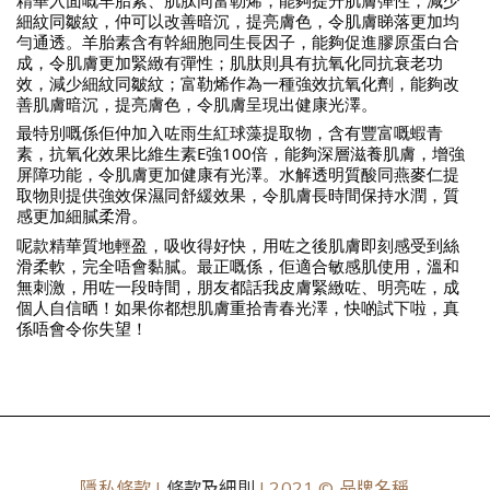
細紋同皺紋，仲可以改善暗沉，提亮膚色，令肌膚睇落更加均
勻通透。羊胎素含有幹細胞同生長因子，能夠促進膠原蛋白合
成，令肌膚更加緊緻有彈性；肌肽則具有抗氧化同抗衰老功
效，減少細紋同皺紋；富勒烯作為一種強效抗氧化劑，能夠改
善肌膚暗沉，提亮膚色，令肌膚呈現出健康光澤。
最特別嘅係佢仲加入咗雨生紅球藻提取物，含有豐富嘅蝦青
素，抗氧化效果比維生素E強100倍，能夠深層滋養肌膚，增強
屏障功能，令肌膚更加健康有光澤。水解透明質酸同燕麥仁提
取物則提供強效保濕同舒緩效果，令肌膚長時間保持水潤，質
感更加細膩柔滑。
呢款精華質地輕盈，吸收得好快，用咗之後肌膚即刻感受到絲
滑柔軟，完全唔會黏膩。最正嘅係，佢適合敏感肌使用，溫和
無刺激，用咗一段時間，朋友都話我皮膚緊緻咗、明亮咗，成
個人自信晒！如果你都想肌膚重拾青春光澤，快啲試下啦，真
係唔會令你失望！
隱私條款 |
條款及細則
| 2021 © 品牌名稱