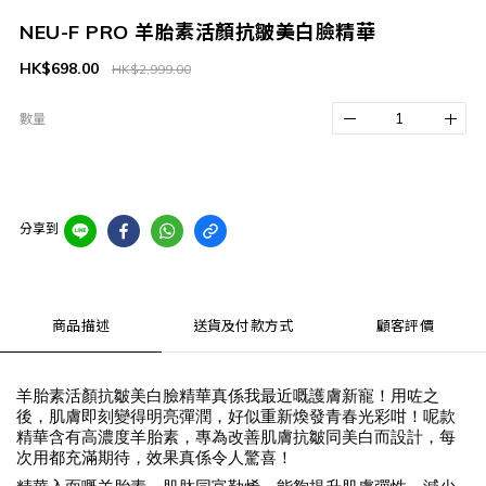
NEU-F PRO 羊胎素活顏抗皺美白臉精華
HK$698.00
HK$2,999.00
數量
分享到
商品描述
送貨及付款方式
顧客評價
羊胎素活顏抗皺美白臉精華真係我最近嘅護膚新寵！用咗之
後，肌膚即刻變得明亮彈潤，好似重新煥發青春光彩咁！呢款
精華含有高濃度羊胎素，專為改善肌膚抗皺同美白而設計，每
次用都充滿期待，效果真係令人驚喜！
精華入面嘅羊胎素、肌肽同富勒烯，能夠提升肌膚彈性，減少