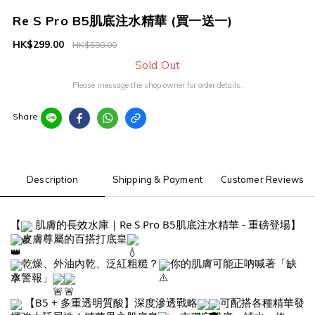
Re S Pro B5肌底注水精華 (買一送一)
HK$299.00
HK$598.00
Sold Out
Please message the shop owner for order details.
Share
Description
Shipping & Payment
Customer Reviews
【
肌膚的長效水庫｜
Re S Pro B5肌底注水精華 - 重磅登場】
皮膚尊屬的百搭打底皇
乾燥、外油內乾、泛紅粗糙？
你的肌膚可能正吶喊著「缺
水警報」
【B5 + 多重透明質酸】深度滲透戰略
可配搭各種精華發