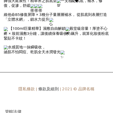
揮強大延展性！精華界之肌底皇
一支穩定肌底，補水，修
復，促滲，舒緩
維他命B5修復屏障 × 3種分子量層層補水， 從肌底到表層打造
「立體水網」，鎖水力提升
【100ml巨量精華】濕敷自由解鎖
殿堂級容量！厚塗不心
疼 × 妝前濕敷3分鐘，讓後續保養吸收力飆升，就算化妝後粉底
緊貼不卡紋！
水感質地一抹瞬吸收，
油肌不怕悶痘、乾肌全天水潤發光
隱私條款 |
條款及細則
| 2021 © 品牌名稱
管轄法律