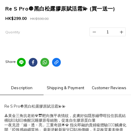
Re S Pro🔘黑白松露膠原賦活霜💫 (買一送一)
HK$299.00
HK$598.00
Quantity
Share
Description
Shipping & Payment
Customer Reviews
Re S Pro🔘黑白松露膠原賦活霜💫💫
🔺黃金三角抗老術☢🔛靶向撫平表情紋，皮膚好似隱形繃帶咁拉住肌底結
構🙌🏻🙌🏻喚醒沉睡膠原母細胞，促進自生膠原蛋白量
一夜見證「繃・透・亮」三重奇蹟🌟💎 指尖即融的貴婦級體驗🧖🏻‍♀觸膚化
開「啞致感絲綢質地」 最新逆齡新寵兒💥貼地價錢，天花板質素🦋搶盡