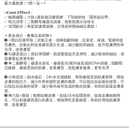
最大優惠價！‼買一送一‼
>𝗖𝗼𝗿𝗲 𝗘𝗳𝗳𝗲𝗰𝘁☄
✅ 輪廓繃緊｜六肽+寡肽激活膠原網，下顎線秒收「隱形提拉帶」
✅ 暗沉清零｜二裂酵母修護光損傷，熬夜肌透出珍珠光
✅ 深潤鎖水｜角鯊烷滲透築牆，沙漠皮秒變絲絨豆腐肌！
🔆黃金成分・奢養抗老矩陣🔆
➊ ⭐黑白松露萃取｜抗氧王者・逆轉肌齡時鐘，抗衰老、保濕、緊緻和提
亮膚色。抗氧化和促進膠原蛋白生成，減少皺紋和細紋，提升肌膚彈性和
光澤，改善膚質
➋ 🪐膠原蛋白｜撐起彈潤網・肌底緊致提升及彈性，減少鬆弛和細紋，使
肌膚看起來更年輕
➌ 🪸二裂酵母｜修護光老化・修復藍光/紫外線造成的DNA損傷，阻斷暗
沉鏈條，修復受損的肌膚，改善膚質，使肌膚更健康，更有光澤
➍ 🐚角鯊烷｜鎖水磁石・24h水光感續航，幫助修復受損肌膚屏障，增強
皮膚的抵抗力，減少外界刺激對皮膚的傷害，可以抵抗自由基的侵害，可
以抵抗自由基的侵害，減少紫外線等造成的氧化損傷，有助於延緩皮膚衰
老。
➎ 🕸六肽+寡肽｜動態紋橡皮擦・笑紋/法令紋隱形術，促進皮膚細胞再
生，可以刺激膠原蛋白的產生，增強彈性及緊緻度，有助於增強肌膚屏
障，改善膚質