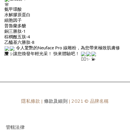
氨甲環酸
水解膠原蛋白
細胞因子
普魯蘭多醣
銅三勝肽-1
棕櫚酰五肽-4
乙醯基六勝肽-8
令人驚艷的Neuface Pro 線雕粉，為您帶來極致肌膚修
護，讓您煥發年輕光采！ 快來體驗吧！
隱私條款 |
條款及細則
| 2021 © 品牌名稱
管轄法律