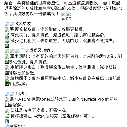
結合，具有極佳的肌膚滲透性，可迅速被皮膚吸收。 氨甲環酸
退黑除斑的功效比維生素C高出約50倍，與高濃度混合勝肽結合
後，其功效更以千倍數成長！
3大功效：
深度修緊皮膚，消除皺紋，輪廓更緊緻。
有效美白、提亮膚色，減退色斑，讓肌膚細膩柔滑。
減少毛孔粗大，去除痘痘、黑頭白頭，讓肌膚淨透清爽。
三大成份及功效：
氨甲環酸：具有高效的退黑除斑功效，是果酸的近10倍，能
夠淡化色斑、提亮膚色。
水解膠原蛋白：刺激膠原蛋白增生，修緊肌膚，減少皺紋，
使輪廓更加緊緻。
細胞因子：促進膠原蛋白生成，減少皮膚發炎反應，讓肌膚
更年輕緊緻。
用法：
取10-15ml保濕toner或註水王，加入Neuface Pro 線雕粉，
完全溶解。
塗抹及按摩至皮膚，不需沖洗。
稀釋後可在14天內使用完（室溫保存即可）。
全成份：