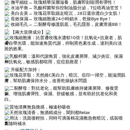
撫平細紋→ 玫瑰精華深層滋養，肌膚即刻嘭潤有彈性！
水油平衡→ 乳酸桿菌幫你控制油脂分泌，T位唔再油笠笠！
美白去黃→ 玫瑰花萃取踢走暗沉，28日還你透白少女肌！
長效保濕→ 玫瑰細胞液24小時鎖水，乾燥Bye Bye！
收細毛孔→ 二裂酵母修護肌底，毛孔隱形，皮膚滑過BB！
【兩大皇牌成分】
玫瑰細胞液：比普通玫瑰水濃郁10倍！抗氧化+抗衰老，肌
膚自帶光環，能加速角質代謝，抑制黑色素生成，達到美白淡
斑的效果。
乳酸桿菌：溫和代謝角質，強化皮膚屏障、減少炎症、保濕
和抗氧化，敏感肌都啱用，痘痘肌救星！
升級配方加持：
玫瑰花萃取：天然維C美白力，暗沉、痘印一掃空，能滋潤肌
膚，幫助肌膚保持水分，改善乾燥缺水問題
二裂酵母：對抗老化，能幫助肌膚維持健康屏障、修復受
損、增強肌膚彈性、保濕、舒緩敏感，並有助於抗老化和美
白。
質地清爽無負擔感，極速秒吸收
天然玫瑰清香，無酒精成分，聞到都Relax
用法：洗面後輕拍，同時可滴落棉花濕敷急救暗沉，或裝噴
霧隨時補水