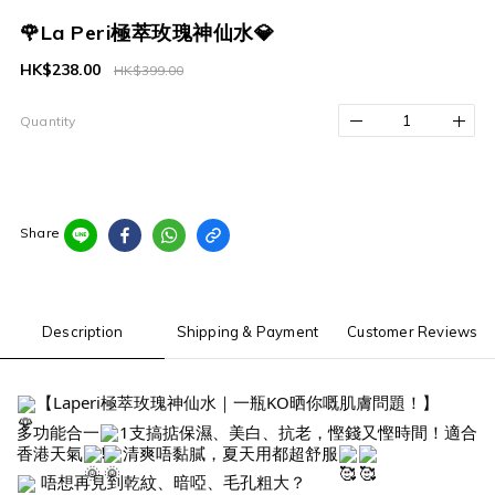
🌹La Peri極萃玫瑰神仙水💎
HK$238.00
HK$399.00
Quantity
Share
Description
Shipping & Payment
Customer Reviews
【Laperi極萃玫瑰神仙水｜一瓶KO晒你嘅肌膚問題！】
多功能合一
1支搞掂保濕、美白、抗老，慳錢又慳時間！適合
香港天氣
清爽唔黏膩，夏天用都超舒服
唔想再見到乾紋、暗啞、毛孔粗大？