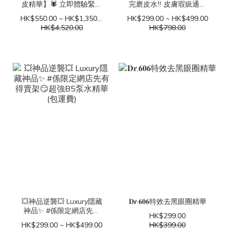
皮精華】🕷️ 立即體驗緊緻
完磨皮水‼️ 皮膚瑕疵通通
提拉，抗皺抗衰老，保濕
都磨走 唔使2星期🥳！#由
HK$550.00 ~ HK$1,350.00
HK$299.00 ~ HK$499.00
補水的神奇效果！
內到外皮膚透光 ✨
HK$4,520.00
HK$798.00
💥神品逆襲💥 Luxury隱藏
𝐃𝐫.𝟔𝟎𝟔特效去黑眼圈精華
神品✨ #係限定網店先有
HK$299.00
得賣架😏超強B5泵水精華
HK$299.00 ~ HK$499.00
HK$399.00