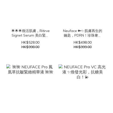
🌟🌟🌟煥活肌膚，Ritirve
Neuface 🔑✨肌膚再生的
Signet Serum 美白緊緻
鑰匙，PDRN！珍珠奢華
精華🌟🌟🌟
滋養！魔法成分加持，肌
HK$528.00
HK$498.00
膚重獲年輕彈性！✨💆‍♀️
HK$998.00
HK$999.00