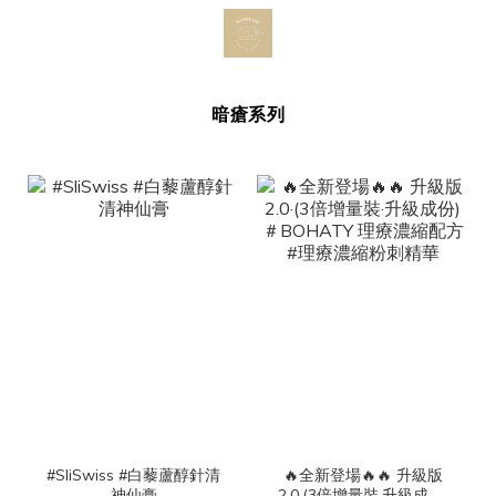
暗瘡系列
#SliSwiss #白藜蘆醇針清
🔥全新登場🔥🔥 升級版
神仙膏
2.0·(3倍增量裝·升級成份)