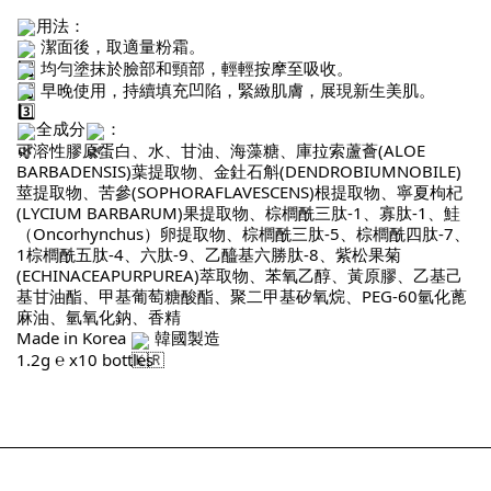
用法：
潔面後，取適量粉霜。
均勻塗抹於臉部和頸部，輕輕按摩至吸收。
早晚使用，持續填充凹陷，緊緻肌膚，展現新生美肌。
全成分
：
可溶性膠原蛋白、水、甘油、海藻糖、庫拉索蘆薈(ALOE
BARBADENSIS)葉提取物、金釷石斛(DENDROBIUMNOBILE)
莖提取物、苦參(SOPHORAFLAVESCENS)根提取物、寧夏枸杞
(LYCIUM BARBARUM)果提取物、棕櫚酰三肽-1、寡肽-1、鮭
（Oncorhynchus）卵提取物、棕櫚酰三肽-5、棕櫚酰四肽-7、
1棕櫚酰五肽-4、六肽-9、乙醯基六勝肽-8、紫松果菊
(ECHINACEAPURPUREA)萃取物、苯氧乙醇、黃原膠、乙基己
基甘油酯、甲基葡萄糖酸酯、聚二甲基矽氧烷、PEG-60氫化蓖
麻油、氫氧化鈉、香精
Made in Korea
韓國製造
1.2g ℮ x10 bottles