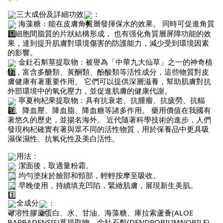
三大成份及詳細功效
：
海藻糖：能在皮膚角質層發揮保水的效果。 同時可促進角質
層細胞間脂質的片狀結構形成， 也有强化角質層屏障功能的效
果，達到提升肌膚對環境傷害的防護能力，減少受到環境因素
的影響。
金釷石斛莖提取物：被譽為「中華九大仙草」之一的神奇植
物，富含多醣類、黃酮類、酚酸類等活性成分，這些物質對皮
膚健康有著重要作用。 它們可以提供深層滋養，幫助肌膚對抗
外部環境中的氧化壓力，並促進肌膚的健康代謝。
寧夏枸杞果提取物：具有抗衰老、抗腫瘤、抗疲勞、抗輻
射、降血壓、降血脂、降血糖等諸多作用。 藥用價值在我國有
著悠久的歷史，並揚名海外。 近代隨著科學技術的進步，人們
發現枸杞確實有著與眾不同的活性物質，用於保養品中更具吸
濕保濕性、抗氧化性及美白活性。
用法：
潔面後，取適量粉霜。
均勻塗抹於臉部和頸部，輕輕按摩至吸收。
早晚使用，持續填充凹陷，緊緻肌膚，展現新生美肌。
全成分
：
可溶性膠原蛋白、水、甘油、海藻糖、庫拉索蘆薈(ALOE
BARBADENSIS)葉提取物、金釷石斛(DENDROBIUMNOBILE)