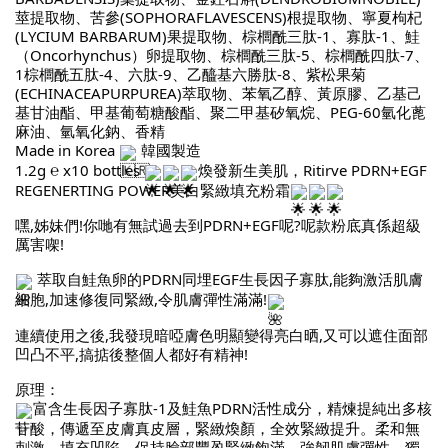
莖提取物、苦參(SOPHORAFLAVESCENS)根提取物、寧夏枸杞
(LYCIUM BARBARUM)果提取物、棕櫚酰三肽-1、寡肽-1、鮭
（Oncorhynchus）卵提取物、棕櫚酰三肽-5、棕櫚酰四肽-7、
1棕櫚酰五肽-4、六肽-9、乙醯基六勝肽-8、紫松果菊
(ECHINACEAPURPUREA)萃取物、苯氧乙醇、黃原膠、乙基己
基甘油酯、甲基葡萄糖酸酯、聚二甲基矽氧烷、PEG-60氫化蓖
麻油、氫氧化鈉、香精
Made in Korea
韓國製造
1.2g ℮ x10 bottles
煥發新生美肌，Ritirve PDRN+EGF
REGENERTING POWER美白緊緻填充粉霜
嘿,姊妹們!你哋有無試過去到PDRN+EGF呢?呢款粉底真係超級
厲害㗎!
萃取自鮭魚卵的PDRN同埋EGF生長因子寡肽,能夠激活肌膚
細胞,加速修復同緊緻,令肌膚彈性滿滿!
連續使用之後,我發現暗啞膚色明顯變得亮白晒,又可以遮住面部
凹凸不平,搞掂後整個人都好有精神!
原理：
富含生長因子寡肽-1及鮭魚PDRN活性成分，精煉提純出多核
苷酸，傳遞至皮膚真皮層，緊緻煥顏，全效緊緻提升。柔和無
刺激，填充凹陷，保持臉部豐盈緊緻飽滿，強韌肌膚彈性。獨