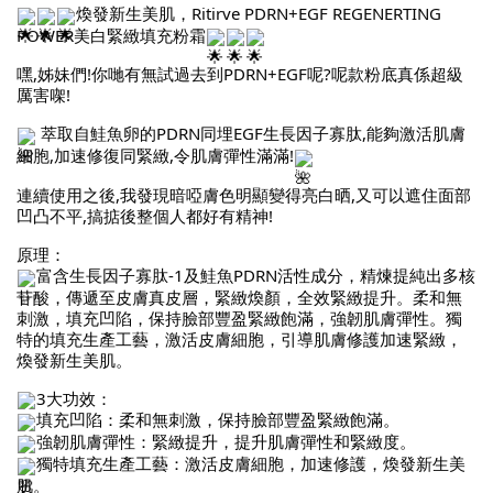
煥發新生美肌，Ritirve PDRN+EGF REGENERTING
POWER美白緊緻填充粉霜
嘿,姊妹們!你哋有無試過去到PDRN+EGF呢?呢款粉底真係超級
厲害㗎!
萃取自鮭魚卵的PDRN同埋EGF生長因子寡肽,能夠激活肌膚
細胞,加速修復同緊緻,令肌膚彈性滿滿!
連續使用之後,我發現暗啞膚色明顯變得亮白晒,又可以遮住面部
凹凸不平,搞掂後整個人都好有精神!
原理：
富含生長因子寡肽-1及鮭魚PDRN活性成分，精煉提純出多核
苷酸，傳遞至皮膚真皮層，緊緻煥顏，全效緊緻提升。柔和無
刺激，填充凹陷，保持臉部豐盈緊緻飽滿，強韌肌膚彈性。獨
特的填充生產工藝，激活皮膚細胞，引導肌膚修護加速緊緻，
煥發新生美肌。
3大功效：
填充凹陷：柔和無刺激，保持臉部豐盈緊緻飽滿。
強韌肌膚彈性：緊緻提升，提升肌膚彈性和緊緻度。
獨特填充生產工藝：激活皮膚細胞，加速修護，煥發新生美
肌。