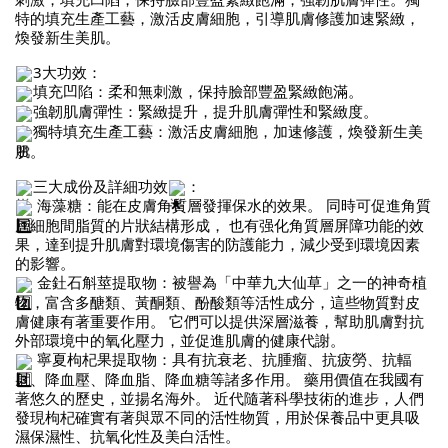
特的填充生產工藝，激活皮膚細胞，引導肌膚修護加速緊緻，
煥發新生美肌。
3大功效：
填充凹陷：柔和無刺激，保持臉部豐盈緊緻飽滿。
強韌肌膚彈性：緊緻提升，提升肌膚彈性和緊緻度。
獨特填充生產工藝：激活皮膚細胞，加速修護，煥發新生美
肌。
三大成份及詳細功效
：
海藻糖：能在皮膚角質層發揮保水的效果。 同時可促進角質
層細胞間脂質的片狀結構形成， 也有强化角質層屏障功能的效
果，達到提升肌膚對環境傷害的防護能力，減少受到環境因素
的影響。
金釷石斛莖提取物：被譽為「中華九大仙草」之一的神奇植
物，富含多醣類、黃酮類、酚酸類等活性成分，這些物質對皮
膚健康有著重要作用。 它們可以提供深層滋養，幫助肌膚對抗
外部環境中的氧化壓力，並促進肌膚的健康代謝。
寧夏枸杞果提取物：具有抗衰老、抗腫瘤、抗疲勞、抗輻
射、降血壓、降血脂、降血糖等諸多作用。 藥用價值在我國有
著悠久的歷史，並揚名海外。 近代隨著科學技術的進步，人們
發現枸杞確實有著與眾不同的活性物質，用於保養品中更具吸
濕保濕性、抗氧化性及美白活性。