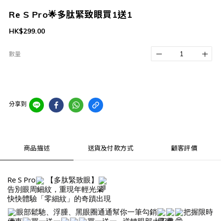
Re S Pro🌟多肽緊致眼買1送1
HK$299.00
數量
分享到
商品描述
送貨及付款方式
顧客評價
Re S Pro
【多肽緊致眼】
告別眼周細紋，重現年輕光采
快快體驗「零細紋」的奇蹟出現
眼部鬆馳、浮腫、黑眼圈通通幫你一筆勾銷
把握限時
優惠
買一送一
買一送一.. 逆轉眼部大召集