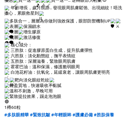
年齡增長，歲月痕跡.. 發現眼周肌膚鬆弛、出現細紋！唔洗
擔心，累眼救星到
多肽合一，層層為你做到強效保護，眼部防禦機制UP
表層
保濕鎖水
中層
增生膠原
底層
激活修復
核心成分：
三胜肽：促進膠原蛋白生成，提升肌膚彈性
六胜肽：淡化動態紋，撫平表情紋
五胜肽：深層滋養，緊致眼周肌膚
霍霍巴油：溫和保濕，修護脆弱眼周
白池花籽油：抗氧化，延緩衰老，讓眼周肌膚更明亮
靶向淡化眼紋乾紋
輕盈質地，快速吸收不黏膩
溫和不刺激，早晚可用
緊致提拉效果，踢走泡泡眼
1樽60粒
#多肽眼精華
#緊致抗皺
#年輕眼眸
#護膚必備
#胜肽保養