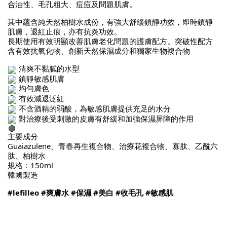
合油性、毛孔粗大、痘痘及問題肌膚。
其中蘊含純天然柏樹水成份，有強大舒緩鎮靜功效，即時鎮靜
肌膚，退紅止痕，亦有抗炎功效。
長期使用有效明顯改善肌膚老化問題的護膚配方。突破性配方
含有效抗氧化物、創新天然保濕成分和獨家生物複合物
清爽不黏膩的水型
鎮靜敏感肌膚
均勻膚色
有效減退泛紅
不含酒精的弱酸，為敏感肌膚提供充足的水分
對治療後受刺激的皮膚有舒緩和加強保濕屏障的作用
主要成分
Guaiazulene、青春再生複合物、治療花複合物、寡肽、乙酰六
肽、柏樹水
規格：150ml
韓國製造
#lefilleo
#爽膚水
#保濕
#美白
#收毛孔
#敏感肌