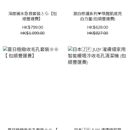
深度補水急救套裝💧💦【包
激白修護系列💗喚醒肌底亮
順豐運費】
白力量(包順豐運費)
HK$799.00
HK$628.00
HK$1,099.00
HK$827.00
夏日極緻收毛孔套裝🌞🌞 【
日本🇯🇵 JUJY 灌膚級家用