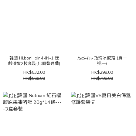
韓國 Hi.bonHair 4-IN-1 逆
𝑅𝑒:𝑆-𝑃𝑟𝑜 玫瑰冰感霜 (買一
齡啡髮2枝套裝(包順豐運費)
送一)
HK$532.00
HK$299.00
HK$560.00
HK$798.00